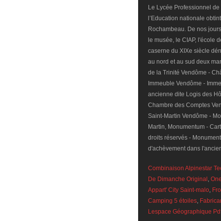
Combinaison Alpinestar Tec
De Dimanche Original
,
One
Appart' City Saint-malo
,
Fr
Camping 5 étoiles
,
Fabrica
Lespace Géographique Pd