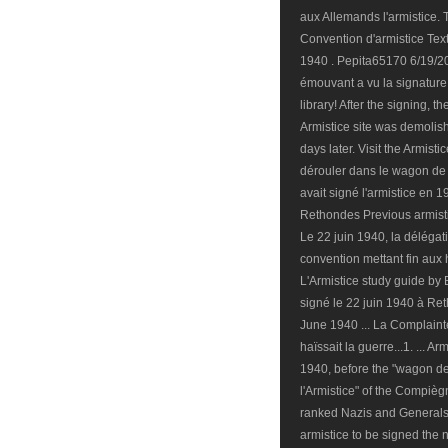
aux Allemands l'armistice.
Convention d'armistice Text
1940 . Pepita65170 6/19/20
émouvant a vu la signature 
library! After the signing, 
Armistice site was demolis
days later. Visit the Armis
dérouler dans le wagon de 
avait signé l'armistice en 1
Rethondes Previous armisti
Le 22 juin 1940, la délégat
convention mettant fin aux 
L'Armistice study guide by B
signé le 22 juin 1940 à Re
June 1940 ... La Complaint
haïssait la guerre...1. ... 
1940, before the "wagon de 
l'Armistice" of the Compièg
ranked Nazis and Generals,
armistice to be signed the