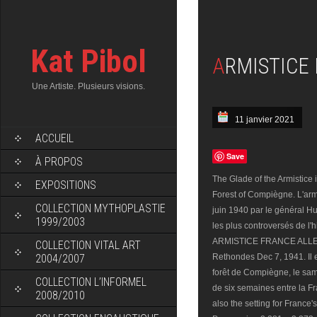
Kat Pibol
ARMISTICE
Une Artiste. Plusieurs visions.
11 janvier 2021
ACCUEIL
Save
À PROPOS
The Glade of the Armistice 
EXPOSITIONS
Forest of Compiègne. L'arm
COLLECTION MYTHOPLASTIE
juin 1940 par le général Hun
1999/2003
les plus controversés de l'
ARMISTICE FRANCE ALLEMA
COLLECTION VITAL ART
2004/2007
Rethondes Dec 7, 1941. Il e
forêt de Compiègne, le same
COLLECTION L’INFORMEL
de six semaines entre la F
2008/2010
also the setting for France