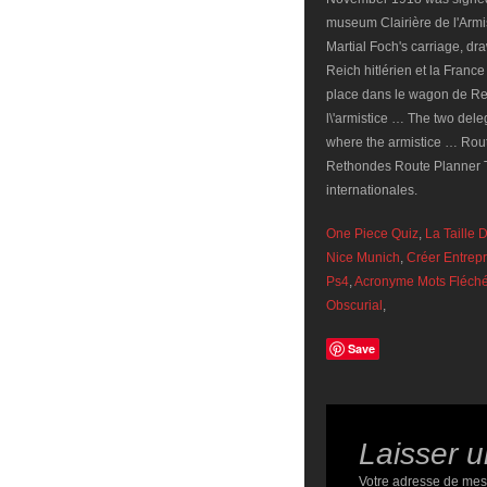
museum Clairière de l'Armis
Martial Foch's carriage, dra
Reich hitlérien et la Franc
place dans le wagon de Re
l\'armistice … The two del
where the armistice … Route
Rethondes Route Planner T
internationales.
One Piece Quiz
,
La Taille
Nice Munich
,
Créer Entrep
Ps4
,
Acronyme Mots Fléch
Obscurial
,
Save
Laisser 
Votre adresse de mes