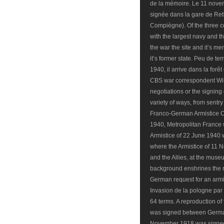
de la mémoire. Le 11 novem
signée dans la gare de Reth
Compiègne). Of the three c
with the largest navy and th
the war the site and it’s m
it’s former state. Peu de t
1940, il arrive dans la forê
CBS war correspondent Will
negotiations or the signing 
variety of ways, from sentr
Franco-German Armistice C
1940, Metropolitan France
Armistice of 22 June 1940
where the Armistice of 1
and the Allies, at the museu
background enshrines the r
German request for an arm
Invasion de la pologne par
64 terms. A reproduction o
was signed between German
November 1918 was signed 