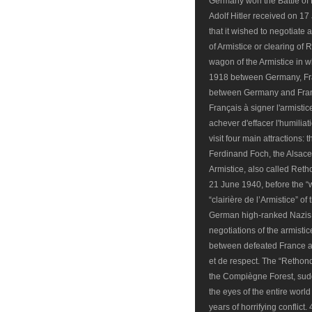
Germany won the Battle of
Adolf Hitler received on 1
that it wished to negotiate
of Armistice or clearing of
wagon of the Armistice in 
1918 between Germany, Fran
between Germany and France
Français à signer l'armisti
achever d'effacer l'humilia
visit four main attractions: 
Ferdinand Foch, the Alsace
Armistice, also called Retho
21 June 1940, before the “w
“clairière de l’Armistice” o
German high-ranked Nazis 
negotiations of the armisti
between defeated France an
et de respect. The “Rethond
the Compiègne Forest, sudd
the eyes of the entire world 
years of horrifying conflic