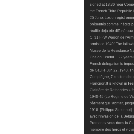
signed at 18:36 near Compi
the French Third Republic.It
25 June. Les enregistreme
présentés comme inédits p
réalité déjà été diffusés sur
C, 31 F) W Wagon de l'Armi
armistice 1940" The following
Musée de la Résistance Na
Chalon. Useful ... 22 years 
French delegation to impos
de Gaulle Jun 22, 1940. The 
Compiègne, 7 km from the 
Francport.It is known in Fre
Clairière de Rethondes » f
1940-45 (Le Regime de Vich
bâtiment qui l'abritait, jusq
1918. [Philippe Simonnot] L
avec l'invasion de la Belgi
Promenez vous dans la Cla
mémoire des héros et victi