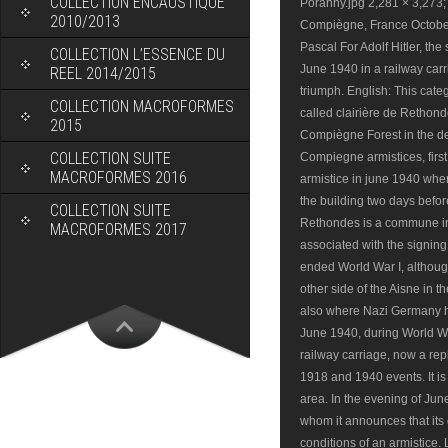
COLLECTION ENCAUSTIQUE
Poranny.jpg 2,281 × 3,273
2010/2013
Compiègne, France October 
Pascal For Adolf Hitler, th
COLLECTION L’ESSENCE DU
June 1940 in a railway car
REEL 2014/2015
triumph. English: This categ
COLLECTION MACROFORMES
called clairière de Rethond
2015
Compiègne Forest in the de
COLLECTION SUITE
Compiegne armistices, firs
MACROFORMES 2016
armistice in june 1940 wher
the building two days befor
COLLECTION SUITE
Rethondes is a commune in 
MACROFORMES 2017
associated with the signin
ended World War I, although
other side of the Aisne i
also where Nazi Germany h
June 1940, during World Wa
railway carriage, now a repl
1918 and 1940 events. It is
area. In the evening of Jun
whom it announces that it
conditions of an armistice