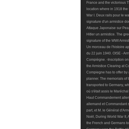
France and the victorious T
location where in 1918 the
War I. Deux rails pour le 
signature d'un armistice do
Attaque Japonaise sur Pea
Hitler un armistice. The gre
signature of the WWI Armis
Un morceau de l'histoire ap
du 22 juin 1940. OISE - Arm
Compiègne. -Inscription on 
the Armistice Clearing at 
Compiegne has to offer by 
planner. The memorials of t
transported to Germany, wher
où s'était assis le Marécha
Haut Commandement allema
allemand et Commandant s
part, et M. le Général d'A
Noël, During World War II, 
the French and Germans to 