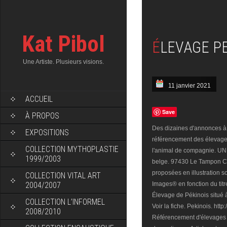
Kat Pibol
ÉLEVAGE P
Une Artiste. Plusieurs visions.
11 janvier 2021
ACCUEIL
Save
À PROPOS
Des dizaines d'annonces à v
EXPOSITIONS
référencement des élevages
COLLECTION MYTHOPLASTIE
l'animal de compagnie. UN
1999/2003
belge. 97430 Le Tampon Ch
proposées en illustration 
COLLECTION VITAL ART
2004/2007
Images® en fonction du titre
Élevage de Pékinois situé à
COLLECTION L’INFORMEL
Voir la fiche. Pekinois. ht
2008/2010
Référencement d'élevages c