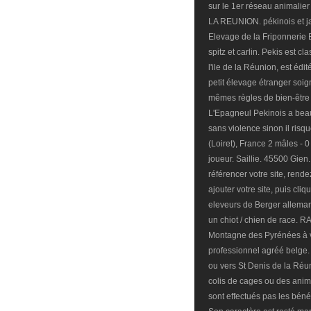
sur le 1er réseau animal
LA REUNION. pékinois et jap
Elevage de la Friponnerie 
spitz et carlin. Pekis est 
l'ile de la Réunion, est éd
petit élevage étranger soi
mêmes règles de bien-être
L'Epagneul Pekinois a beauc
sans violence sinon il risq
(Loiret), France 2 mâles - 0
joueur. Saillie. 45500 Gien
référencer votre site, rend
ajouter votre site, puis cli
eleveurs de Berger alleman
un chiot / chien de race. 
Montagne des Pyrénées à ve
professionnel agréé belge.
ou vers St Denis de la Réun
colis de cages ou des anima
sont effectués pas les béné