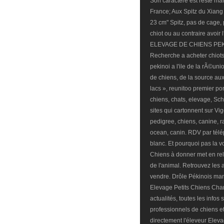
Son caractère est resté m
France; Aux Spitz du Xiang 
23 cm" Spitz, pas de cage, 
chiot ou au contraire avoir
ELEVAGE DE CHIENS PEKI
Recherche a acheter chiots
pekinoi a l'ile de la rÃ©un
de chiens, de la source aux
lacs », reunitoo premier port
chiens, chats, elevage, Sch
sites qui cartonnent sur Vigo
pedigree, chiens, canine, r
ocean, canin. RDV par télé
blanc. Et pourquoi pas la vot
Chiens à donner met en rela
de l'animal. Retrouvez les
vendre. Drôle Pékinois ma
Elevage Petits Chiens Chan
actualités, toutes les info
professionnels de chiens et
directement l'éleveur Elev