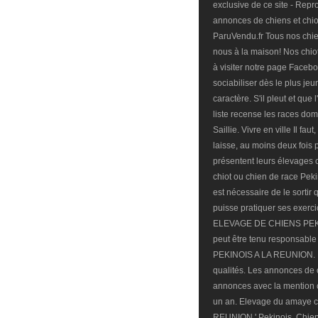
exclusive de ce site - Repr
annonces de chiens et chio
ParuVendu.fr Tous nos chie
nous à la maison! Nos chiot
à visiter notre page Faceboo
sociabiliser dès le plus jeu
caractère. S'il pleut et que
liste recense les races do
Saillie. Vivre en ville Il fau
laisse, au moins deux fois 
présentent leurs élevages 
chiot ou chien de race Peki
est nécessaire de le sortir
puisse pratiquer ses exerci
ELEVAGE DE CHIENS PEKINO
peut être tenu responsabl
PEKINOIS A LA REUNION.
qualités. Les annonces de c
annonces avec la mention c
un an. Elevage du amaye
REUNION.' Pekinois. Chiens