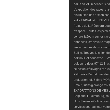
par la SCAF, recensent et dé
d'exposition des races, et 
distribution des prix en c
entre EPINAL et LUNEVILL
(refuge de la Réunion) pour 
d'espace. Toutes les petit
vendre & Zoom sur les race
annonces, créez votre mag
vos annonces dans votre ma
Saillie. Trouvez le chien d
pékinois lof pour expo ... V
golden retriver. 97412 Bra
sélection d'élevages et él
Pékinois à l'achat près de
professionnels ! Mme MOR
Email: jlutins@orange.fr N'h
EXPORTATIONS DE MES LU
Belgique, Luxembourg, Ital
Unis Eleveurs-Online.com :
services pour acheter votre