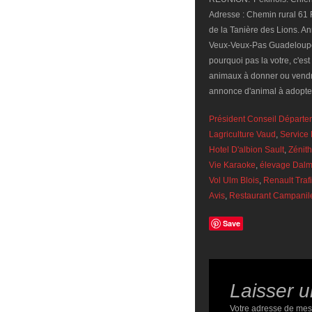
Adresse : Chemin rural 61
de la Tanière des Lions. 
Veux-Veux-Pas Guadeloupe, 
pourquoi pas la votre, c'es
animaux à donner ou vendre
annonce d'animal à adopte
Président Conseil Départe
Lagriculture Vaud
,
Service 
Hotel D'albion Sault
,
Zénith
Vie Karaoke
,
élevage Dalm
Vol Ulm Blois
,
Renault Traf
Avis
,
Restaurant Campani
Save
Laisser 
Votre adresse de mes