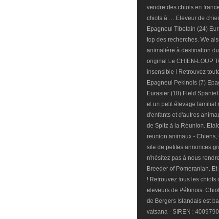
vendre des chiots en franc
chiots à … Eleveur de chie
Epagneul Tibetain (24) Eura
top des recherches. We also
animalière à destination du
original Le CHIEN-LOUP 
insensible ! Retrouvez tout
Epagneul Pekinois (7) Epag
Eurasier (10) Field Spaniel 
et un petit élevage familia
d'enfants et d'autres animau
de Spitz à la Réunion. Eta
reunion animaux - Chiens,
site de petites annonces gr
n'hésitez pas à nous rendre 
Breeder of Pomeranian. Et p
! Retrouvez tous les chiots
eleveurs de Pékinois. Chiot
de Bergers Islandais est bas
vatsana - SIREN : 40097909