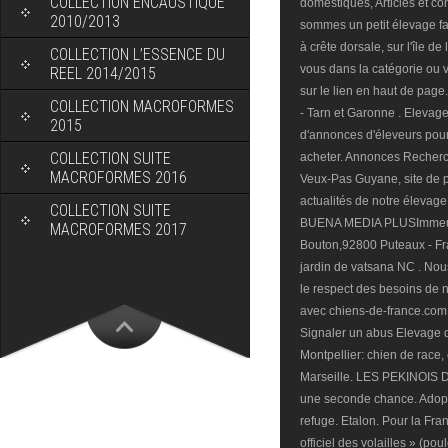
COLLECTION ENCAUSTIQUE
domestiques, Articles et c
2010/2013
sommes un petit élevage fa
à crête dorsale, sur l'île d
COLLECTION L’ESSENCE DU
vous dans la catégorie ou v
REEL 2014/2015
sur le lien en haut de page
COLLECTION MACROFORMES
- Tarn et Garonne . Elevag
2015
d'annonces d'éleveurs pour
COLLECTION SUITE
acheter. Annonces Recher
MACROFORMES 2016
Veux-Pas Guyane, site de p
actualités de notre élevage.
COLLECTION SUITE
BUENA MEDIA PLUSImmeubl
MACROFORMES 2017
Bouton,92800 Puteaux - Fra
jardin de vatsana NC . Nou
le respect des besoins de n
avec chiens-de-france.com -
Signaler un abus Elevage d
Montpellier: chien de race,
Marseille. LES PEKINOIS D
une seconde chance. Adopter
refuge. Etalon. Pour la Fran
officiel des volailles » (po